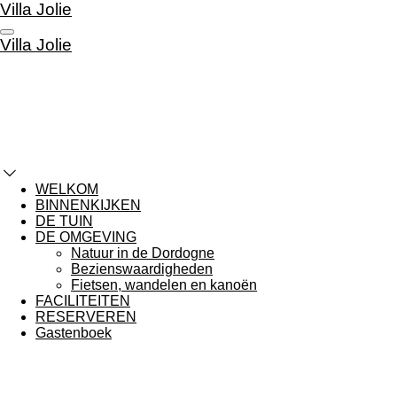
Villa Jolie
Ga
direct
Villa Jolie
naar
de
hoofdinhoud
WELKOM
BINNENKIJKEN
DE TUIN
DE OMGEVING
Natuur in de Dordogne
Bezienswaardigheden
Fietsen, wandelen en kanoën
FACILITEITEN
RESERVEREN
Gastenboek