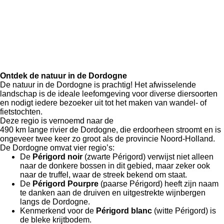
Ontdek de natuur in de Dordogne
De natuur in de Dordogne is prachtig!
Het afwisselende
landschap is de ideale leefomgeving voor diverse diersoorten
en nodigt iedere bezoeker uit tot het maken van wandel- of
fietstochten.
Deze regio is vernoemd naar de
490 km lange rivier de Dordogne, die erdoorheen stroomt en is
ongeveer twee keer zo groot als de provincie
Noord-Holland.
De Dordogne
omvat vier regio’s:
De
Périgord noir
(zwarte Périgord) verwijst
niet alleen
naar de donkere bossen in dit gebied, maar zeker ook
naar de truffel, waar de streek bekend om staat.
De
Périgord Pourpre
(paarse Périgord) heeft zijn naam
te danken aan de druiven en uitgestrekte wijnbergen
langs de Dordogne.
K
enmerkend voor de
Périgord blanc
(witte Périgord) is
de bleke krijtbodem.